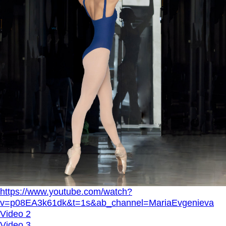
https://www.youtube.com/watch?
v=p08EA3k61dk&t=1s&ab_channel=MariaEvgenieva
Video 2
Video 3