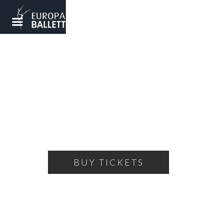
SPRING GALA
Welcome spring together with the Europaballett
FRIDAY, MARCH 20, 2026
19:00
THEATRE OF THE BALLET
BUY TICKETS