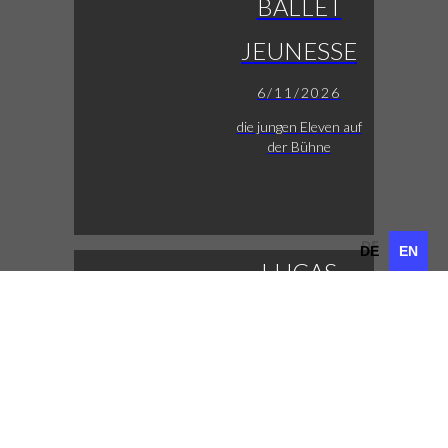
BALLET
JEUNESSE
6/11/2026
die jungen Eleven auf
der Bühne
DE
EN
DE
EN
LUCAS
FENDRICH
7/11/2026
Austropop mit
Tiefgang