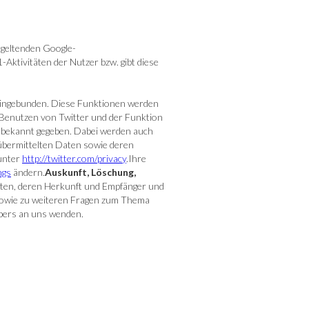
 geltenden Google-
Aktivitäten der Nutzer bzw. gibt diese
 eingebunden. Diese Funktionen werden
s Benutzen von Twitter und der Funktion
 bekannt gegeben. Dabei werden auch
 übermittelten Daten sowie deren
 unter
http://twitter.com/privacy
.Ihre
ngs
ändern.
Auskunft, Löschung,
aten, deren Herkunft und Empfänger und
 sowie zu weiteren Fragen zum Thema
bers an uns wenden.