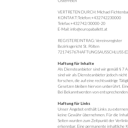
Österreich
VERTRETEN DURCH: Michael Fichtenb
KONTAKT:Telefon:+432742230000
Telefax:+432742/30000-20
E-Mail: info@europaballett.at
REGISTEREINTRAG: Vereinsregister
Bezirksgericht St. Pölten
721745767HAFTUNGSAUSSCHLUSS (D
Haftung für Inhalte
Als Diensteanbieter sind wir gemäß § 7 
sind wir als Diensteanbieter jedoch nic
forschen, die auf eine rechtswidrige Tät
Gesetzen bleiben hiervon unberührt. Eine
Bei Bekanntwerden von entsprechenden 
Haftung für Links
Unser Angebot enthält Links zu externen 
keine Gewähr übernehmen. Für die Inhalte 
Seiten wurden zum Zeitpunkt der Verlink
erkennbar. Eine permanente inhaltliche K