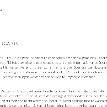
aum
ISCLAIMER)
Abs.1 TMG für eigene Inhalte auf diesen Seiten nach den allgemeinen Geset
ht verpflichtet, übermittelte oder gespeicherte fremde Informationen zu ü
igkeit hinweisen. Verpflichtungen zur Entfernung oder Sperrung der Nutzun
 diesbezügliche Haftung ist jedoch erst ab dem Zeitpunkt der Kenntnis ein
Rechtsverletzungen werden wir diese Inhalte umgehend entfernen.
Webseiten Dritter, auf deren Inhalte wir keinen Einfluss haben. Deshalb k
der verlinkten Seiten ist stets der jeweilige Anbieter oder Betreiber der S
ung auf mögliche Rechtsverstöße überprüft. Rechtswidrige Inhalte waren z
ontrolle der verlinkten Seiten ist jedoch ohne konkrete Anhaltspunkte ein