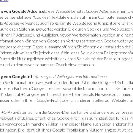
ng von Google Adsense
Diese Website benutzt Google AdSense, einen Di
se verwendet sog. "Cookies", Textdateien, die auf Ihrem Computer gespeich
gle AdSense verwendet auch so genannte Web Beacons (unsichtbare Grafi
auf diesen Seiten ausgewertet werden.Die durch Cookies und Web Beacons
ch Ihrer IP-Adresse) und Auslieferung von Werbeformaten werden an einen
Informationen können von Google an Vertragspartner von Google weiter ge
hnen gespeicherten Daten zusammenführen.Sie können die Installation der
dern; wir weisen Sie jedoch darauf hin, dass Sie in diesem Fall gegebenenfa
Durch die Nutzung dieser Website erklären Sie sich mit der Bearbeitung d
se und zu dem zuvor benannten Zweck einverstanden.
ng von Google +1
Erfassung und Weitergabe von Informationen:
en Sie Informationen weltweit veröffentlichen. Über die Google +1-Schaltfl
nseren Partnern. Google speichert sowohl die Information, dass Sie für ei
eim Klicken auf +1 angesehen haben. Ihre +1 können als Hinweise zusammen
issen oder in Ihrem Google-Profil, oder an anderen Stellen auf Websites u
 +1-Aktivitäten auf, um die Google-Dienste für Sie und andere zu verbesse
eltweit sichtbares, öffentliches Google-Profil, das zumindest den für das 
en verwendet. In manchen Fällen kann dieser Name auch einen anderen Nam
t haben. Die Identität Ihres Google-Profils kann Nutzern angezeigt werde