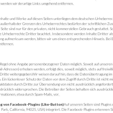
werden wir derartige Links umgehend entfernen.
 Inhalte und Werke auf diesen Seiten unterliegen dem deutschen Urheberrecht
 außerhalb der Grenzen des Urheberrechtes bedürfen der schriftlichen Zus
eite sind nur für den privaten, nicht kommerziellen Gebrauch gestattet. Sow
e Urheberrechte Dritter beachtet. Insbesondere werden Inhalte Dritter als
ung aufmerksam werden, bitten wir um einen entsprechenden Hinweis. Be
ntfernen.
r Regel ohne Angabe personenbezogener Daten möglich. Soweit auf unsere
il-Adressen) erhoben werden, erfolgt dies, soweit möglich, stets auf freiwi
Dritte weitergegeben.Wir weisen darauf hin, dass die Datenübertragung im 
. Ein lückenloser Schutz der Daten vor dem Zugriff durch Dritte ist nicht
taktdaten durch Dritte zur Übersendung von nicht ausdrücklich angeforde
rücklich widersprochen. Die Betreiber der Seiten behalten sich ausdrücklich
mationen, etwa durch Spam-Mails, vor.
g von Facebook-Plugins (Like-Button)
Auf unseren Seiten sind Plugins
 Park, California, 94025, USA) integriert. Die Facebook-Plugins erkennen 