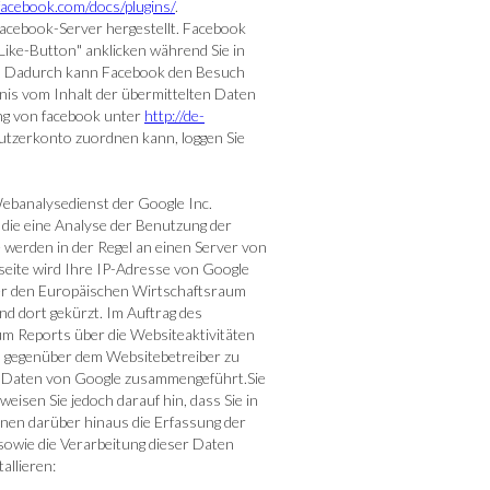
.facebook.com/docs/plugins/
.
acebook-Server hergestellt. Facebook
Like-Button" anklicken während Sie in
en. Dadurch kann Facebook den Besuch
nis vom Inhalt der übermittelten Daten
ng von facebook unter
http://de-
tzerkonto zuordnen kann, loggen Sie
Webanalysedienst der Google Inc.
 die eine Analyse der Benutzung der
 werden in der Regel an einen Server von
seite wird Ihre IP-Adresse von Google
ber den Europäischen Wirtschaftsraum
nd dort gekürzt. Im Auftrag des
m Reports über die Websiteaktivitäten
 gegenüber dem Websitebetreiber zu
en Daten von Google zusammengeführt.Sie
isen Sie jedoch darauf hin, dass Sie in
nnen darüber hinaus die Erfassung der
sowie die Verarbeitung dieser Daten
allieren: