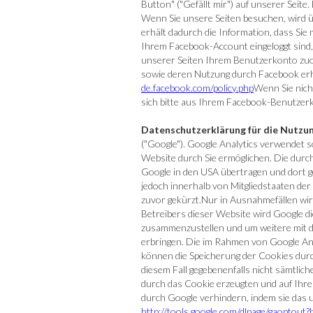
Button" ("Gefällt mir") auf unserer Seite.
Wenn Sie unsere Seiten besuchen, wird ü
erhält dadurch die Information, dass Sie
Ihrem Facebook-Account eingeloggt sind,
unserer Seiten Ihrem Benutzerkonto zuor
sowie deren Nutzung durch Facebook erha
de.facebook.com/policy.php
Wenn Sie nich
sich bitte aus Ihrem Facebook-Benutzer
Datenschutzerklärung für die Nutzun
("Google"). Google Analytics verwendet s
Website durch Sie ermöglichen. Die durc
Google in den USA übertragen und dort g
jedoch innerhalb von Mitgliedstaaten d
zuvor gekürzt.Nur in Ausnahmefällen wird
Betreibers dieser Website wird Google d
zusammenzustellen und um weitere mit 
erbringen. Die im Rahmen von Google An
können die Speicherung der Cookies durch
diesem Fall gegebenenfalls nicht sämtli
durch das Cookie erzeugten und auf Ihre
durch Google verhindern, indem sie das 
http://tools.google.com/dlpage/gaoptout?