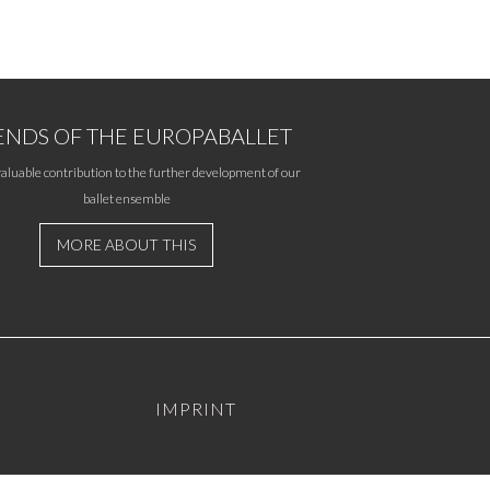
ENDS OF THE EUROPABALLET
aluable contribution to the further development of our
ballet ensemble
MORE ABOUT THIS
IMPRINT