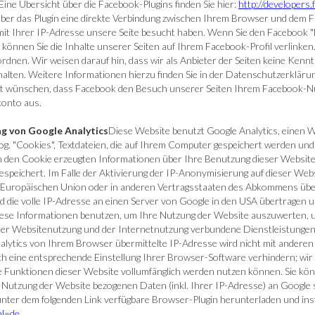
 Eine Übersicht über die Facebook-Plugins finden Sie hier:
http://developers
ber das Plugin eine direkte Verbindung zwischen Ihrem Browser und dem F
 mit Ihrer IP-Adresse unsere Seite besucht haben. Wenn Sie den Facebook "
 können Sie die Inhalte unserer Seiten auf Ihrem Facebook-Profil verlink
dnen. Wir weisen darauf hin, dass wir als Anbieter der Seiten keine Kennt
lten. Weitere Informationen hierzu finden Sie in der Datenschutzerkläru
t wünschen, dass Facebook den Besuch unserer Seiten Ihrem Facebook-Nu
konto aus.
g von Google Analytics
Diese Website benutzt Google Analytics, einen 
og. "Cookies", Textdateien, die auf Ihrem Computer gespeichert werden und
h den Cookie erzeugten Informationen über Ihre Benutzung dieser Website
espeichert. Im Falle der Aktivierung der IP-Anonymisierung auf dieser Web
er Europäischen Union oder in anderen Vertragsstaaten des Abkommens ü
 die volle IP-Adresse an einen Server von Google in den USA übertragen u
iese Informationen benutzen, um Ihre Nutzung der Website auszuwerten, u
der Websitenutzung und der Internetnutzung verbundene Dienstleistungen
alytics von Ihrem Browser übermittelte IP-Adresse wird nicht mit ander
 eine entsprechende Einstellung Ihrer Browser-Software verhindern; wir we
che Funktionen dieser Website vollumfänglich werden nutzen können. Sie kö
 Nutzung der Website bezogenen Daten (inkl. Ihrer IP-Adresse) an Google 
unter dem folgenden Link verfügbare Browser-Plugin herunterladen und inst
hl=de
.