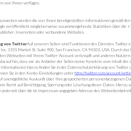
nen von Ihnen verfügen.
zwecken werden die von Ihnen bereitgestellten Informationen gemäß den
 veröffentlicht möglicherweise zusammengefasste Statistiken über die +1-
Publisher, Inserenten oder verbundene Websites.
ng von Twitter
Auf unseren Seiten sind Funktionen des Dienstes Twitter
r, Inc. 1355 Market St, Suite 900, San Francisco, CA 94103, USA. Durch da
ten Webseiten mit Ihrem Twitter-Account verknüpft und anderen Nutzern
arauf hin, dass wir als Anbieter der Seiten keine Kenntnis vom Inhalt der
 Informationen hierzu finden Sie in der Datenschutzerklärung von Twitter
nnen Sie in den Konto-Einstellungen unter
http://twitter.com/account/setti
 auf unentgeltliche Auskunft über Ihre gespeicherten personenbezogenen D
ein Recht auf Berichtigung, Sperrung oder Löschung dieser Daten. Hierzu
 jederzeit über die im Impressum angegeben Adresse des Webseitenbetrei