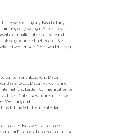
. Die Vervielfältigung, Bearbeitung,
timmung des jeweiligen Autors bzw.
eit die Inhalte auf dieser Seite nicht
 solche gekennzeichnet. Sollten Sie
i Bekanntwerden von Rechtsverletzungen
n Seiten personenbezogene Daten
lliger Basis. Diese Daten werden ohne
Internet (z.B. bei der Kommunikation per
 möglich.Der Nutzung von im Rahmen der
rter Werbung und
 rechtliche Schritte im Falle der
 des sozialen Netzwerks Facebook
Sie an dem Facebook-Logo oder dem "Like-