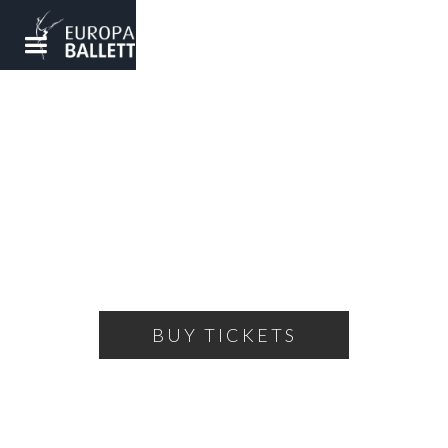
YOUNG CHOREOGRAPHERS
From the laboratory to the stage
SATURDAY, MAY 30, 2026
19:00
THEATRE OF THE BALLET
BUY TICKETS