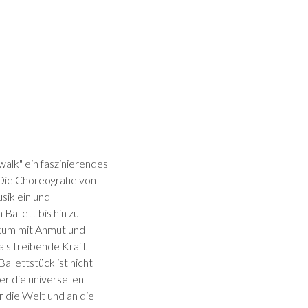
alk" ein faszinierendes
 Die Choreografie von
sik ein und
 Ballett bis hin zu
ikum mit Anmut und
als treibende Kraft
llettstück ist nicht
er die universellen
r die Welt und an die