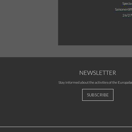
Specia
Saisoneröf
26/27
NEWSLETTER
Stay informed about the activities of the Europaba
SUBSCRIBE