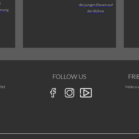
l
die jungen Eleven auf
fnung
der Bühne
FOLLOW US
FRI
llet
Make a v