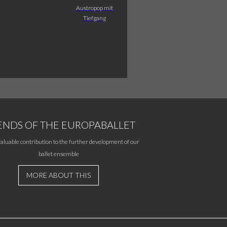
Austropop mit
Tiefgang
ENDS OF THE EUROPABALLET
aluable contribution to the further development of our
ballet ensemble
MORE ABOUT THIS