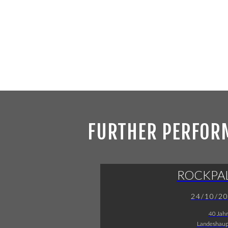
FURTHER PERFOR
ROCKPA
24/10/2
40 Jah
Landeshaup