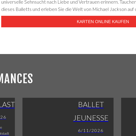
universelle Sehnsucht nach Liebe und Vertrauen erinnern. Tauchen 
dieses Balletts und erleben Sie die Welt von Michael Jackson auf
KARTEN ONLINE KAUFEN
MANCES
LAST
BALLET
JEUNESSE
026
re
6/11/2026
tstadt