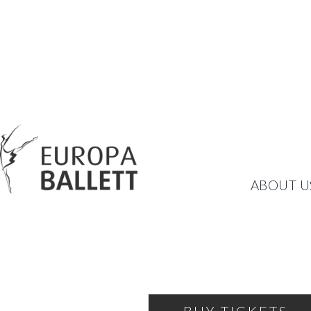
MOONWALK
ABOUT U
BALLET BY PETER BREU
TUESDAY, MARCH 11, 2025
19:30
WELS - GREIF CITY THEATE