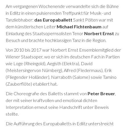
Am vergangenen Wochenende verwandelte sich die Bühne
in Edlitz in einen pulsierenden Treffpunkt für Musik- und
Tanzliebhaber:
das Europaballett
Sankt Pölten war mit
dem künstlerischen Leiter
Michael Fichtenbaum
auf
Einladung des Staatsopernsolisten Tenor
Norbert Ernst
zu
Besuch und brachte hochklassigen Tanz in die Region.
Von 2010 bis 2017 war Norbert Ernst Ensemblemitglied der
Wiener Staatsoper, wo er sich im deutschen Fach in Partien
wie Loge (Rheingold), Aegisth (Elektra), David
(Meistersingervon Nürnberg), Alfred (Fledermaus), Erik
(Fliegender Holländer), Narraboth (Salome) sowie Tamino
(Zauberflöte) etabliert hat.
Die Choreografie des Balletts stammt von
Peter Breuer
,
der mit seiner kraftvollen und emotional dichten
Interpretation erneut seine Handschrift unter Beweis
stellte.
Die Aufführung des Europaballetts in Edlitz unterstreicht