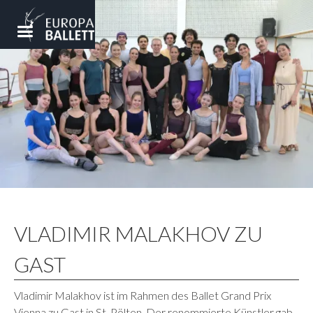
VLADIMIR MALAKHOV ZU
GAST
Vladimir Malakhov ist im Rahmen des Ballet Grand Prix
Vienna zu Gast in St. Pölten. Der renommierte Künstler gab