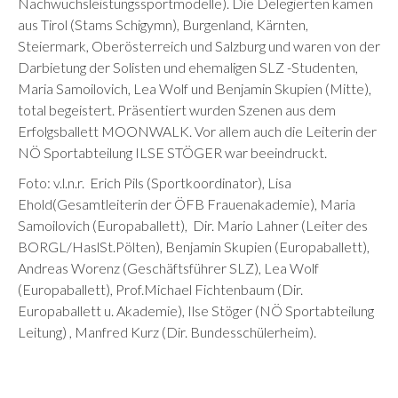
Nachwuchsleistungssportmodelle). Die Delegierten kamen
aus Tirol (Stams Schigymn), Burgenland, Kärnten,
Steiermark, Oberösterreich und Salzburg und waren von der
Darbietung der Solisten und ehemaligen SLZ -Studenten,
Maria Samoilovich, Lea Wolf und Benjamin Skupien (Mitte),
total begeistert. Präsentiert wurden Szenen aus dem
Erfolgsballett MOONWALK. Vor allem auch die Leiterin der
NÖ Sportabteilung ILSE STÖGER war beeindruckt.
Foto: v.l.n.r. Erich Pils (Sportkoordinator), Lisa
Ehold(Gesamtleiterin der ÖFB Frauenakademie), Maria
Samoilovich (Europaballett), Dir. Mario Lahner (Leiter des
BORGL/HaslSt.Pölten), Benjamin Skupien (Europaballett),
Andreas Worenz (Geschäftsführer SLZ), Lea Wolf
(Europaballett), Prof.Michael Fichtenbaum (Dir.
Europaballett u. Akademie), Ilse Stöger (NÖ Sportabteilung
Leitung) , Manfred Kurz (Dir. Bundesschülerheim).