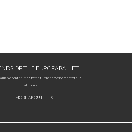
ENDS OF THE EUROPABALLET
aluable contribution to the further development of our
ballet ensemble
MORE ABOUT THIS