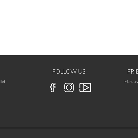
FOLLOW US
FRI
llet
Make a v