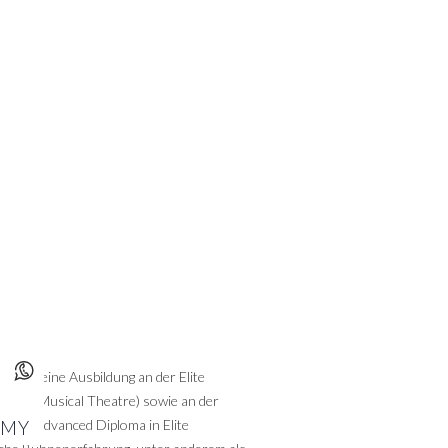
hielt seine Ausbildung an der Elite
om in Musical Theatre) sowie an der
it das Advanced Diploma in Elite
EMY