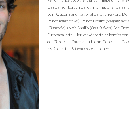
Performance absolviert.Er sammelte umfangre
Gasttänzer bei den Ballet International Galas,
beim Queensland National Ballet engagiert. Dor
Prince (
Nutcracker
), Prince Désiré (
Sleeping Beau
(
Cinderella
) sowie Basilio (
Don Quixote
).Seit Dez
Europaballetts. Hier verkörperte er bereits de
den Torero in
Carmen
und John Deacon im
Quee
als Rotbart in
Schwanensee
zu sehen.