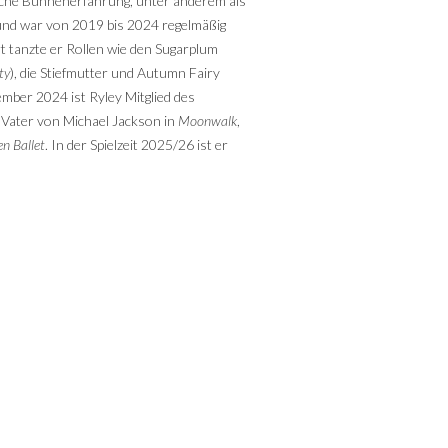
iche Bühnenerfahrung, unter anderem als
 und war von 2019 bis 2024 regelmäßig
t tanzte er Rollen wie den Sugarplum
ty
), die Stiefmutter und Autumn Fairy
ember 2024 ist Ryley Mitglied des
n Vater von Michael Jackson in
Moonwalk
,
n Ballet
. In der Spielzeit 2025/26 ist er