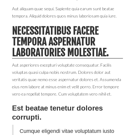
Aut aliquam quae sequi. Sapiente quia earum sunt beatae
tempora. Aliquid dolores quos minus laboriosam quia iure.
NECESSITATIBUS FACERE
TEMPORA ASPERNATUR
LABORATORIES MOLESTIAE.
Aut asperiores excepturi voluptate consequatur. Facilis
voluptas quasi culpa nobis nostrum. Dolores dolor aut
veritatis quae nemo esse aspernatur dolores et. Assumenda
eius rem labore at minus enim et velit porro. Error tempore
vero ea repellat tempore. Cum voluptatem vero nihil et.
Est beatae tenetur dolores
corrupti.
Cumque eligendi vitae voluptatum iusto