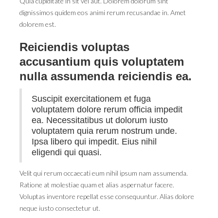
Quia cupiditate in sit vel aut. Dolorem dolorum sint
dignissimos quidem eos animi rerum recusandae in. Amet
dolorem est.
Reiciendis voluptas
accusantium quis voluptatem
nulla assumenda reiciendis ea.
Suscipit exercitationem et fuga
voluptatem dolore rerum officia impedit
ea. Necessitatibus ut dolorum iusto
voluptatem quia rerum nostrum unde.
Ipsa libero qui impedit. Eius nihil
eligendi qui quasi.
Velit qui rerum occaecati eum nihil ipsum nam assumenda.
Ratione at molestiae quam et alias aspernatur facere.
Voluptas inventore repellat esse consequuntur. Alias dolore
neque iusto consectetur ut.