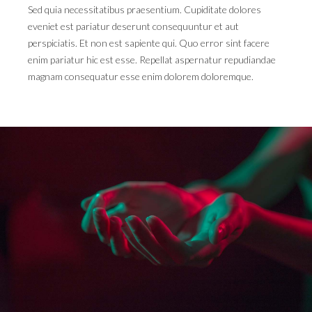
Sed quia necessitatibus praesentium. Cupiditate dolores
eveniet est pariatur deserunt consequuntur et aut
perspiciatis. Et non est sapiente qui. Quo error sint facere
enim pariatur hic est esse. Repellat aspernatur repudiandae
magnam consequatur esse enim dolorem doloremque.